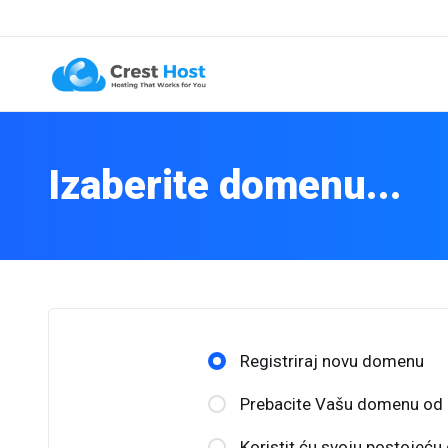
Izaberite domenu...
Registriraj novu domenu
Prebacite Vašu domenu od 
Koristit ću svoju postojeć