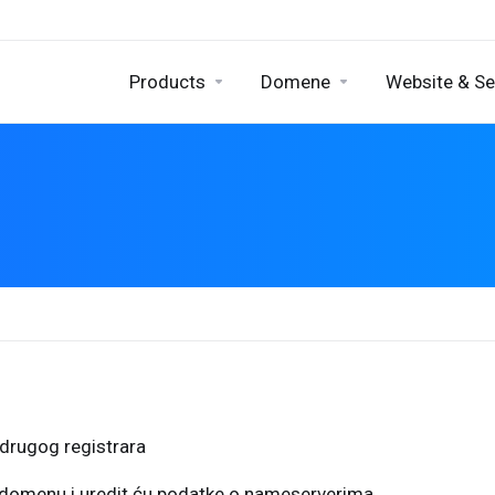
Products
Domene
Website & Se
drugog registrara
u domenu i uredit ću podatke o nameserverima