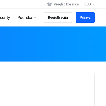
Pregled košarice
USD
curity
Podrška
Registtracija
Prijava