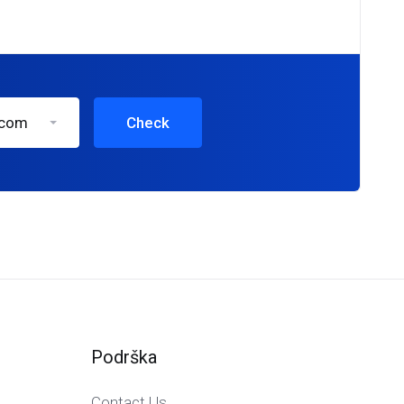
.com
Check
Podrška
Contact Us