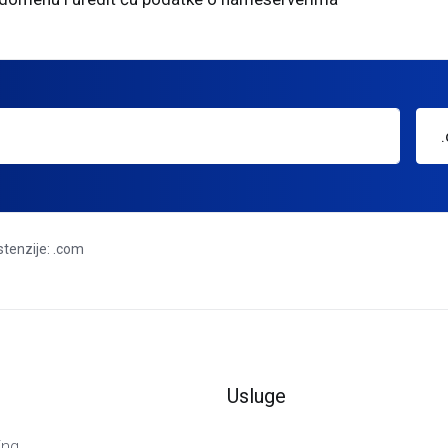
stenzije: .com
Usluge
ing